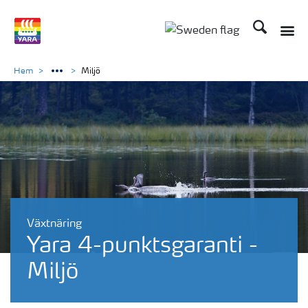
Sök
Toggle
Toggle country langu
Hem
Miljö
Växtnäring
Yara 4-punktsgaranti -
Miljö