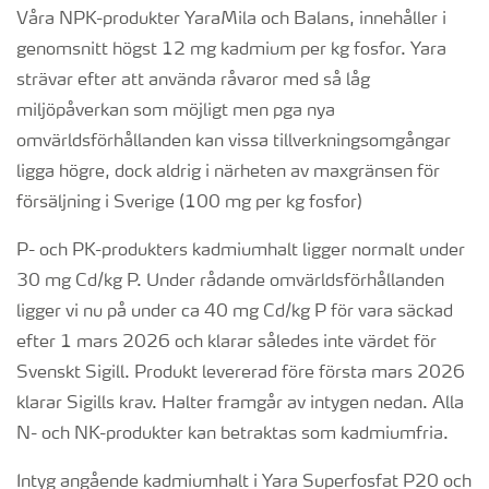
Våra NPK-produkter YaraMila och Balans, innehåller i
genomsnitt högst 12 mg kadmium per kg fosfor. Yara
strävar efter att använda råvaror med så låg
miljöpåverkan som möjligt men pga nya
omvärldsförhållanden kan vissa tillverkningsomgångar
ligga högre, dock aldrig i närheten av maxgränsen för
försäljning i Sverige (100 mg per kg fosfor)
P- och PK-produkters kadmiumhalt ligger normalt under
30 mg Cd/kg P. Under rådande omvärldsförhållanden
ligger vi nu på under ca 40 mg Cd/kg P för vara säckad
efter 1 mars 2026 och klarar således inte värdet för
Svenskt Sigill. Produkt levererad före första mars 2026
klarar Sigills krav. Halter framgår av intygen nedan. Alla
N- och NK-produkter kan betraktas som kadmiumfria.
Intyg angående kadmiumhalt i Yara Superfosfat P20 och